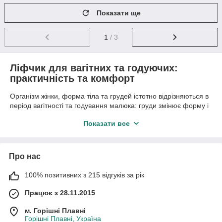
Показати ще
1
/ 3
Ліфчик для вагітних та годуючих:
практичність та комфорт
Організм жінки, форма тіла та грудей істотно відрізняються в
період вагітності та годування малюка: груди змінює форму і
розмір, стають більш чутливими та вразливими до зовнішніх
Показати все
подразників. Важливо відразу підготуватися до майбутніх
змін, звичайний бюстгальтер з пушапами і тонкими
бретельками вже варто відкласти до інших часів і купити
бюстгальтер для годування спеціального крою.
Про нас
У нашому інтернет-магазині ми підготували для вас колекцію
100% позитивних з 215 відгуків за рік
спеціальних моделей сучасного дизайну, які зроблять ваш
новий етап у житті приємним та комфортним.
Працює з 28.11.2015
Чому варто вибрати ліфчик для
годування?
м. Горішні Плавні
Горішні Плавні, Україна