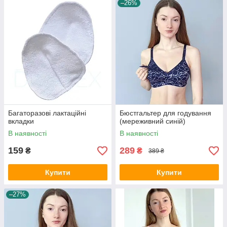
–26%
Багаторазові лактаційні
Бюстгальтер для годування
вкладки
(мереживний синій)
В наявності
В наявності
159
289
₴
₴
389 ₴
Купити
Купити
–27%