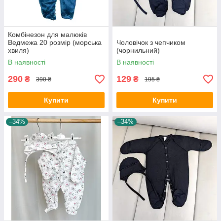
Комбінезон для малюків
Ведмежа 20 розмір (морська
Чоловічок з чепчиком
хвиля)
(чорнильний)
В наявності
В наявності
290
129
₴
₴
390 ₴
195 ₴
Купити
Купити
–34%
–34%