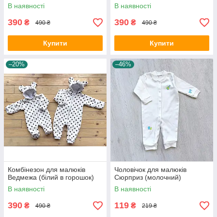
В наявності
В наявності
390
390
₴
₴
490 ₴
490 ₴
Купити
Купити
–20%
–46%
Комбінезон для малюків
Чоловічок для малюків
Ведмежа (білий в горошок)
Сюрприз (молочний)
В наявності
В наявності
390
119
₴
₴
490 ₴
219 ₴