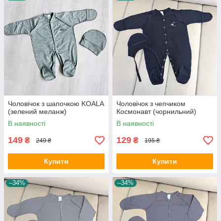
Чоловічок з шапочкою KOALA
Чоловічок з чепчиком
(зелений меланж)
Космонавт (чорнильний)
В наявності
В наявності
149
129
₴
₴
249 ₴
195 ₴
Купити
Купити
–34%
–34%