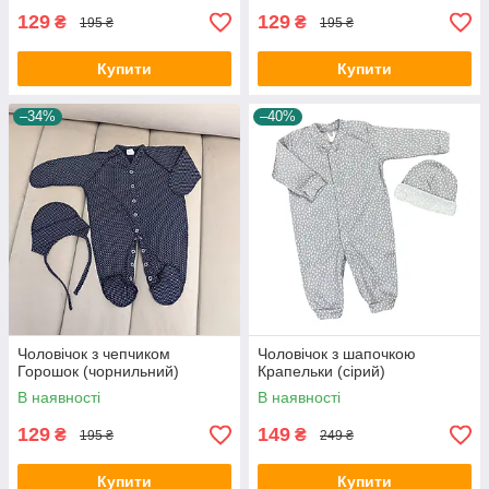
129
129
₴
₴
195 ₴
195 ₴
Купити
Купити
–34%
–40%
Чоловічок з чепчиком
Чоловічок з шапочкою
Горошок (чорнильний)
Крапельки (сірий)
В наявності
В наявності
129
149
₴
₴
195 ₴
249 ₴
Купити
Купити