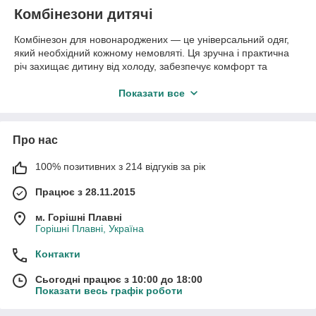
Комбінезони дитячі
Комбінезон для новонароджених — це універсальний одяг,
який необхідний кожному немовляті. Ця зручна і практична
річ захищає дитину від холоду, забезпечує комфорт та
свободу рухів. Суцільні костюми виконані з м'яких та
гіпоалергенних матеріалів, які не дратують ніжну шкіру
Показати все
дитини. Завдяки різноманітності моделей, дитячий одяг
комбінезон підходить для сну та активного неспання, що
робить його незамінним у повсякденному житті.
Про нас
Наш асортимент
100% позитивних з 214 відгуків за рік
У нашому інтернет-магазині ви знайдете різноманітні дитячі
комбінезони для новонароджених, які підійдуть на всі
Працює з 28.11.2015
випадки життя:
м. Горішні Плавні
Класичні моделі. Ці прості та зручні злиті вбрання
Горішні Плавні, Україна
ідеально підходять для щоденного використання. Вони
легко одягаються і знімаються, що особливо важливо
Контакти
для батьків, які цінують зручність та простоту.
Сьогодні працює з 10:00 до 18:00
Теплі варіанти. Для прогулянок у холодну пору року
Показати весь графік роботи
у нас є утеплені костюми. Вони зберігають тепло,
захищають малюка від вітру та холоду, щоб прогулянки