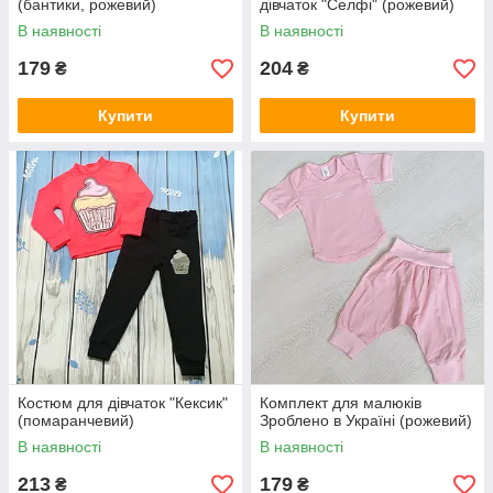
(бантики, рожевий)
дівчаток "Селфі" (рожевий)
В наявності
В наявності
179
204
₴
₴
Купити
Купити
Костюм для дівчаток "Кексик"
Комплект для малюків
(помаранчевий)
Зроблено в Україні (рожевий)
В наявності
В наявності
213
179
₴
₴