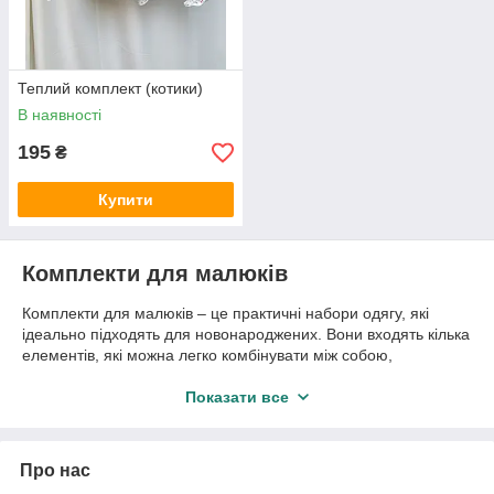
Теплий комплект (котики)
В наявності
195
₴
Купити
Комплекти для малюків
Комплекти для малюків – це практичні набори одягу, які
ідеально підходять для новонароджених. Вони входять кілька
елементів, які можна легко комбінувати між собою,
створюючи гармонійні образи для малюка. У таких наборах є
боді, повзунки, шапочки, а іноді й пінетки. Комплекти
Показати все
забезпечують комфорт новонародженому та значно
полегшують завдання вибору гардеробу.
Різновиди
Про нас