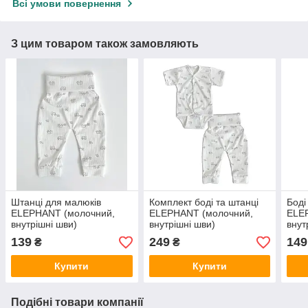
Всі умови повернення
З цим товаром також замовляють
Штанці для малюків
Комплект боді та штанці
Боді
ELEPHANT (молочний,
ELEPHANT (молочний,
ELE
внутрішні шви)
внутрішні шви)
внут
139
249
149
₴
₴
Купити
Купити
Подібні товари компанії