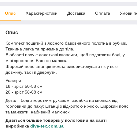
Опис
Характеристики
Доставка
Оплата
Умови п
Опис
Комплект пошитий з якісного бавовняного полотна в рубчик.
Тканина легка та приємна до тіла.
В області паху є додаткові кнопочки, щоб подовжити боді, у
мірі зростання Вашого малюка.
Широкий пояс штанців можна використовувати як у всю
довжину, так і підвернути.
Розміри:
18 - зріст 50-58 см
20 - зріст 58-68 см
Деталі: боді з коротким рукавом, застібка на кнопках від
горловини до паху; штанці з відкритою ніжкою, широкий пояс
та манжети; набивний малюнок.
Дивіться більше товарів у пологовий на сайті
виробника
diva-tex.com.ua