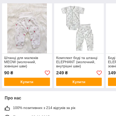
Штанці для малюків
Комплект боді та штанці
Боді
MEOW (молочний,
ELEPHANT (молочний,
ELE
зовнішні шви)
внутрішні шви)
зовн
90
249
149
₴
₴
Купити
Купити
Про нас
100% позитивних з 214 відгуків за рік