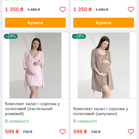
1 350
1 350
₴
₴
1 480 ₴
1 480 ₴
Купити
Купити
–24%
–19%
Комплект халат і сорочка у
пологовий (пастельний
Комплект халат і сорочка у
рожевий)
пологовий (капучино)
В наявності
В наявності
599
599
₴
₴
790 ₴
740 ₴