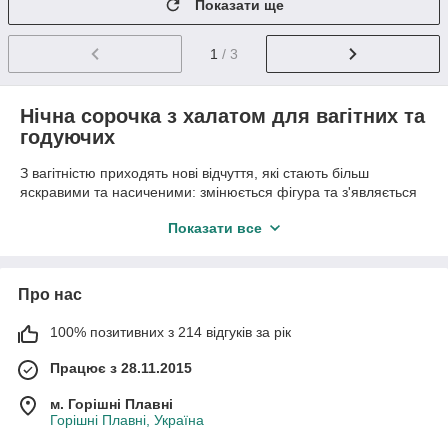
Показати ще
1
/ 3
Нічна сорочка з халатом для вагітних та
годуючих
З вагітністю приходять нові відчуття, які стають більш
яскравими та насиченими: змінюється фігура та з'являється
бажання та потреба у затишку, комфорті та ніжності. Для того
Показати все
щоб вам подарувати комфорт і красу в період очікування
малюка, в нашому інтернет-магазині представлені комплекти
нічна сорочка і халат в пологовий будинок, для вагітних і
мам!
Про нас
Це універсальні моделі, які доповнять ваш гардероб для
100% позитивних з 214 відгуків за рік
дому, також вони підходять для використання у пологовому
залі.
Працює з 28.11.2015
Комплекти нічна сорочка з халатом для
вагітних та годуючих
м. Горішні Плавні
Горішні Плавні, Україна
М'які, дихаючі тканини, вільний крій, продуманий дизайн - все