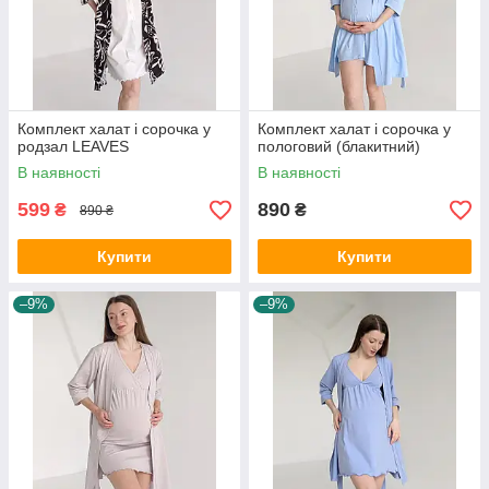
Комплект халат і сорочка у
Комплект халат і сорочка у
родзал LEAVES
пологовий (блакитний)
В наявності
В наявності
599
890
₴
₴
890 ₴
Купити
Купити
–9%
–9%