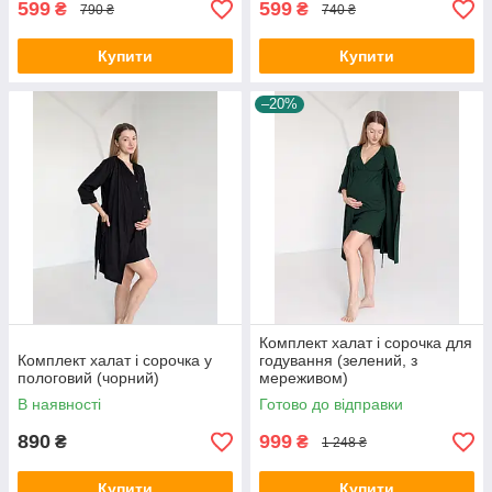
599
599
₴
₴
790 ₴
740 ₴
Купити
Купити
–20%
Комплект халат і сорочка для
Комплект халат і сорочка у
годування (зелений, з
пологовий (чорний)
мереживом)
В наявності
Готово до відправки
890
999
₴
₴
1 248 ₴
Купити
Купити