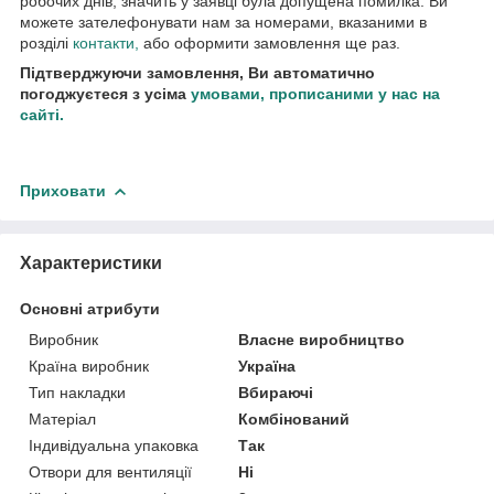
робочих днів, значить у заявці була допущена помилка. Ви
можете зателефонувати нам за номерами, вказаними в
розділі
контакти,
або оформити замовлення ще раз.
Підтверджуючи замовлення, Ви автоматично
погоджуєтеся з усіма
умовами, прописаними у нас на
сайті.
Приховати
Характеристики
Основні атрибути
Виробник
Власне виробництво
Країна виробник
Україна
Тип накладки
Вбираючі
Матеріал
Комбінований
Індивідуальна упаковка
Так
Отвори для вентиляції
Ні