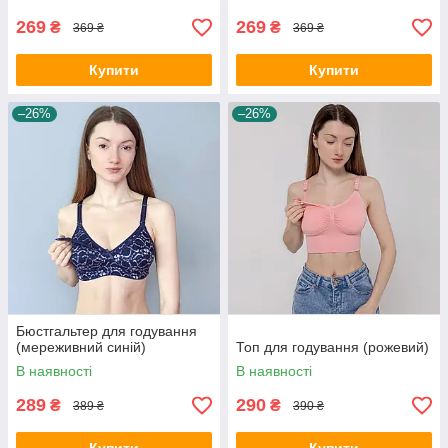
269
269
₴
₴
369 ₴
369 ₴
Купити
Купити
–26%
–26%
Бюстгальтер для годування
(мереживний синій)
Топ для годування (рожевий)
В наявності
В наявності
289
290
₴
₴
389 ₴
390 ₴