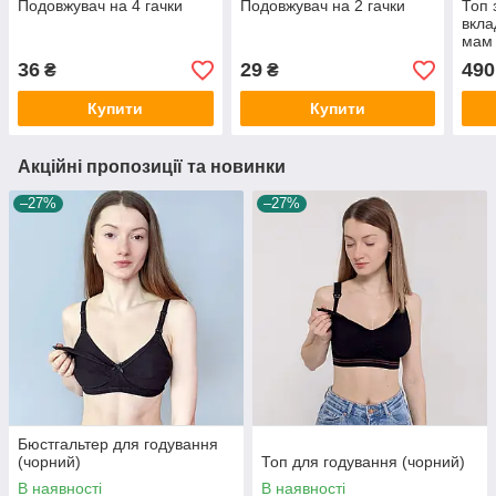
Подовжувач на 4 гачки
Подовжувач на 2 гачки
Топ 
вкла
мам 
36
29
490
₴
₴
Купити
Купити
Акційні пропозиції та новинки
–27%
–27%
Бюстгальтер для годування
(чорний)
Топ для годування (чорний)
В наявності
В наявності