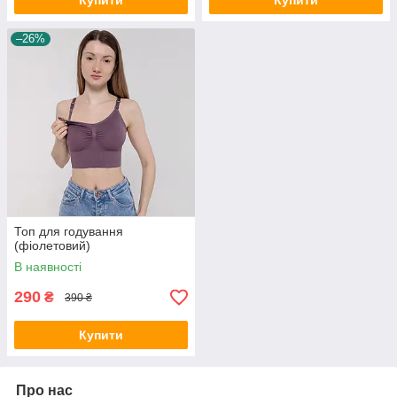
Купити
Купити
–26%
Топ для годування
(фіолетовий)
В наявності
290
₴
390 ₴
Купити
Про нас