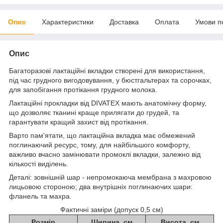
Опис
Характеристики
Доставка
Оплата
Умови п
Опис
Багаторазові лактаційні вкладки створені для використання,
під час грудного вигодовування, у бюстгальтерах та сорочках,
для запобігання протікання грудного молока.
Лактаційні прокладки від DIVATEX мають анатомічну форму,
що дозволяє тканині краще прилягати до грудей, та
гарантувати кращий захист від протікання.
Варто пам'ятати, що лактаційна вкладка має обмежений
поглинаючий ресурс, тому, для найбільшого комфорту,
важливо вчасно замінювати промоклі вкладки, залежно від
кількості виділень.
Деталі: зовнішній шар - непромокаюча мембрана з махровою
лицьовою стороною; два внутрішніх поглинаючих шари:
фланель та махра.
Фактичні заміри (допуск 0,5 см)
Розмір
Ширина, см
Висота, см