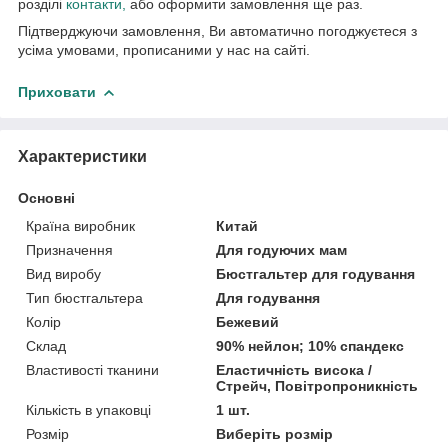
розділі
контакти,
або оформити замовлення ще раз.
Підтверджуючи замовлення, Ви автоматично погоджуєтеся з
усіма умовами, прописаними у нас на сайті.
Приховати
Характеристики
Основні
Країна виробник
Китай
Призначення
Для годуючих мам
Вид виробу
Бюстгальтер для годування
Тип бюстгальтера
Для годування
Колір
Бежевий
Склад
90% нейлон; 10% спандекс
Властивості тканини
Еластичність висока /
Стрейч, Повітропроникність
Кількість в упаковці
1 шт.
Розмір
Виберіть розмір