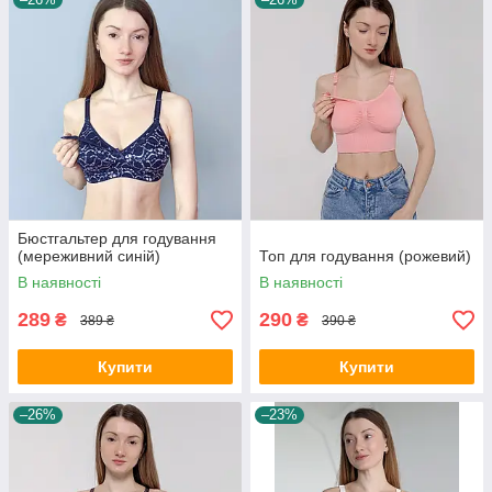
Бюстгальтер для годування
(мереживний синій)
Топ для годування (рожевий)
В наявності
В наявності
289
290
₴
₴
389 ₴
390 ₴
Купити
Купити
–26%
–23%