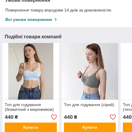
Умови повернення
Повернення товару впродовж 14 днів за домовленістю
Всі умови повернення
Подібні товари компанії
Топ для годування
Топ для годування (сірий)
Топ 
(блакитний з мереживом)
(теп
440
440
440
₴
₴
Купити
Купити