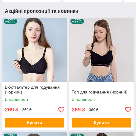
Акційні пропозиції та новинки
–27%
–27%
Бюстгальтер для годування
(чорний)
Топ для годування (чорний)
В наявності
В наявності
269
269
₴
₴
369 ₴
369 ₴
Купити
Купити
–26%
–26%