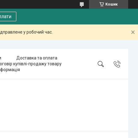
Кошик
плати
дправлене у робочий час.
и
Доставка та оплата
оговір купівлі-продажу товару
нформація