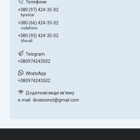
+380 (97) 424-35-02
kyivstar
+380 (66) 424-35-02
vodafone
+380 (93) 424-35-02
lifecell
+380974243502
+380974243502
e-mail
divatexinst@gmail.com