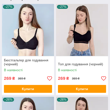
–27%
–27%
Бюстгальтер для годування
(чорний)
Топ для годування (чорний)
В наявності
В наявності
269
269
₴
₴
369 ₴
369 ₴
Купити
Купити
–26%
–26%