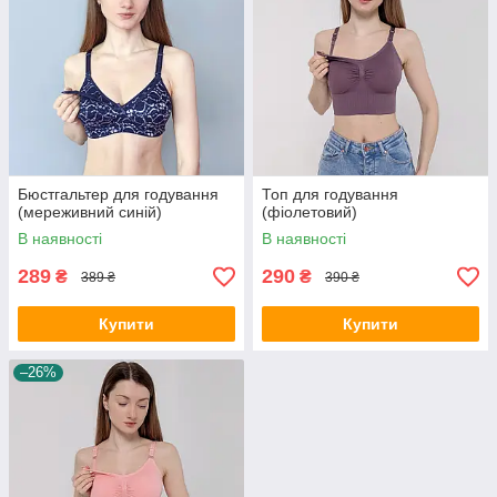
Бюстгальтер для годування
Топ для годування
(мереживний синій)
(фіолетовий)
В наявності
В наявності
289
290
₴
₴
389 ₴
390 ₴
Купити
Купити
–26%