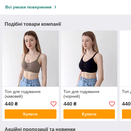
Всі умови повернення
Подібні товари компанії
Топ для годування
Топ для годування
Топ 
(кавовий)
(чорний)
440
440
440
₴
₴
Купити
Купити
Акційні пропозиції та новинки