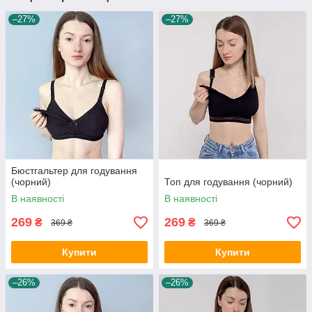
–27%
–27%
Бюстгальтер для годування
(чорний)
Топ для годування (чорний)
В наявності
В наявності
269
269
₴
₴
369 ₴
369 ₴
Купити
Купити
–26%
–26%