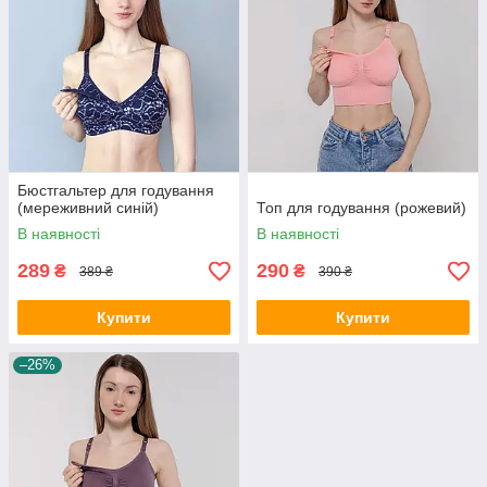
Бюстгальтер для годування
(мереживний синій)
Топ для годування (рожевий)
В наявності
В наявності
289
290
₴
₴
389 ₴
390 ₴
Купити
Купити
–26%