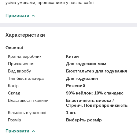
усіма умовами, прописаними у нас на сайті.
Приховати
Характеристики
Основні
Країна виробник
Китай
Призначення
Для годуючих мам
Вид виробу
Бюстгальтер для годування
Тип бюстгальтера
Для годування
Колір
Рожевий
Склад
90% нейлон; 10% спандекс
Властивості тканини
Еластичність висока /
Стрейч, Повітропроникність
Кількість в упаковці
1 шт.
Розмір
Виберіть розмір
Приховати