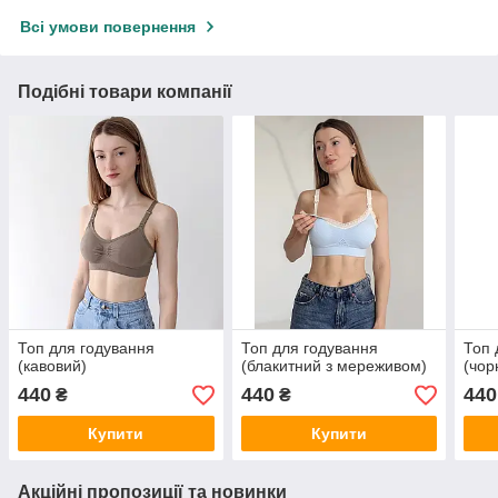
Всі умови повернення
Подібні товари компанії
Топ для годування
Топ для годування
Топ 
(кавовий)
(блакитний з мереживом)
(чор
440
440
440
₴
₴
Купити
Купити
Акційні пропозиції та новинки