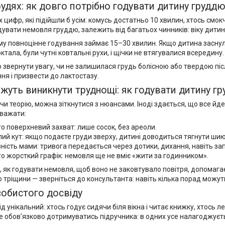
рудях: як довго потрібно годувати дитину грудд
х цифр, які підійшли б усім: комусь достатньо 10 хвилин, хтось смок
дувати немовля груддю, залежить від багатьох чинників: віку дити
у повноцінне годування займає 15–30 хвилин. Якщо дитина заснула
ктала, були чутні ковтальні рухи, і щічки не втягувалися всередину.
 звернути увагу, чи не залишилася грудь болісною або твердою пі
я і призвести до лактостазу.
уть виникнути труднощі: як годувати дитину гр
чи теорію, можна зіткнутися з нюансами. Іноді здається, що все йде
важати:
о поверхневий захват: лише сосок, без ареоли.
ий кут: якщо подаєте груди зверху, дитині доводиться тягнути шию
ність мами: тривога передається через дотики, дихання, навіть зап
о жорсткий графік: немовля ще не вміє «жити за годинником».
, як годувати немовля, щоб воно не заковтувало повітря, допомагає
о тріщини — зверніться до консультанта: навіть кілька порад можут
собистого досвіду
д унікальний: хтось годує сидячи біля вікна і читає книжку, хтось
Не обов’язково дотримуватись підручника: в одних усе налагоджуєтьс