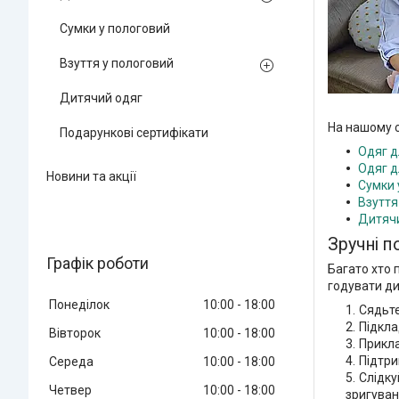
Сумки у пологовий
Взуття у пологовий
Дитячий одяг
На нашому с
Подарункові сертифікати
Одяг д
Одяг д
Новини та акції
Сумки 
Взуття
Дитяч
Зручні п
Графік роботи
Багато хто 
годувати д
Понеділок
10:00
18:00
Сядьте
Підкла
Вівторок
10:00
18:00
Прикла
Підтри
Середа
10:00
18:00
Слідку
Четвер
10:00
18:00
зригуван