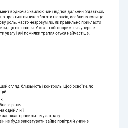
мент водночас хвилюючий і відповідальний. Здається,
на практиці виникає багато нюансів, особливо коли це
ову роль. Часто незрозуміло, як правильно прикласти
тися, що він наївся. У статті обговоримо, як уперше
ти увагу і які помилки трапляються найчастіше.
й огляд, близькість і контроль. Щоб освоїти, як
цій:
к.
бного рівня.
 одній лінії.
це заважає правильному захвату.
він не буде заковтувати зайве повітря й уникне