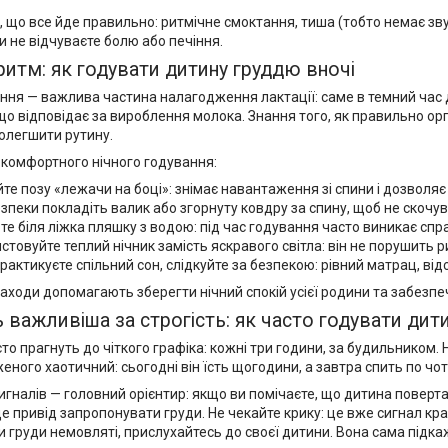
, що все йде правильно: ритмічне смоктання, тиша (тобто немає зву
и не відчуваєте болю або печіння.
 ритм: як годувати дитину груддю вночі
ання — важлива частина налагодження лактації: саме в темний час
що відповідає за вироблення молока. Знання того, як правильно орг
полегшити рутину.
комфортного нічного годування:
те позу «лежачи на боці»: знімає навантаження зі спини і дозволя
зпеки покладіть валик або згорнуту ковдру за спину, щоб не скочув
те біля ліжка пляшку з водою: під час годування часто виникає спра
стовуйте теплий нічник замість яскравого світла: він не порушить р
рактикуєте спільний сон, слідкуйте за безпекою: рівний матрац, від
 заходи допомагають зберегти нічний спокій усієї родини та забезп
ь важливіша за строгість: як часто годувати дит
то прагнуть до чіткого графіка: кожні три години, за будильником.
ного хаотичний: сьогодні він їсть щогодини, а завтра спить по чо
игналів — головний орієнтир: якщо ви помічаєте, що дитина поверта
е привід запропонувати груди. Не чекайте крику: це вже сигнал кр
 груди немовляті, прислухайтесь до своєї дитини. Вона сама підкаж