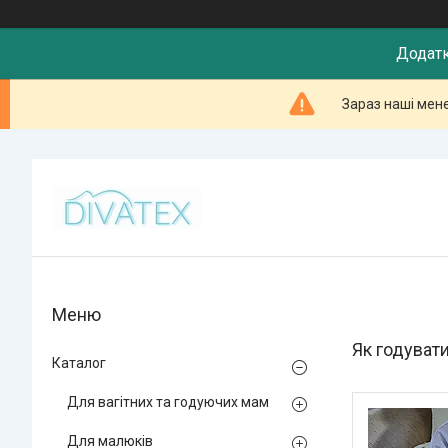
Додатк
Зараз наші мен
Як годуват
Каталог
Для вагітних та годуючих мам
Для малюків