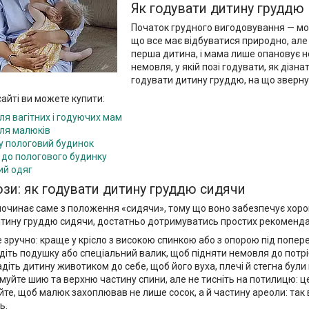
Як годувати дитину груддю
Початок грудного вигодовування — мо
що все має відбуватися природно, але 
перша дитина, і мама лише опановує н
немовля, у якій позі годувати, як дізна
годувати дитину груддю, на що зверну
айті ви можете купити:
ля вагітних і годуючих мам
ля малюків
у пологовий будинок
 до пологового будинку
ий одяг
ози: як годувати дитину груддю сидячи
починає саме з положення «сидячи», тому що воно забезпечує хороши
итину груддю сидячи, достатньо дотримуватись простих рекоменда
 зручно: краще у крісло з високою спинкою або з опорою під попере
діть подушку або спеціальний валик, щоб підняти немовля до потрі
діть дитину животиком до себе, щоб його вуха, плечі й стегна були на
муйте шию та верхню частину спини, але не тисніть на потилицю: 
йте, щоб малюк захоплював не лише сосок, а й частину ареоли: так 
ь.