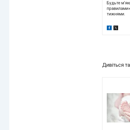
Будьте м’як
правилами».
тижнями.