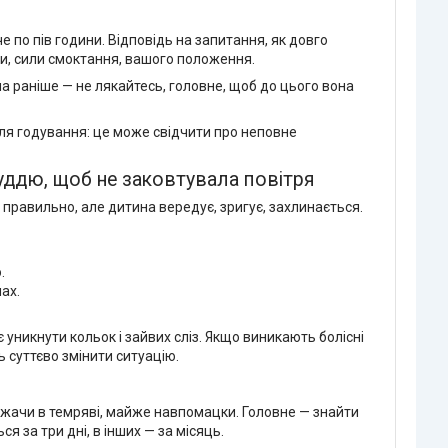
ю
че по пів години. Відповідь на запитання, як довго
ни, сили смоктання, вашого положення.
 раніше — не лякайтесь, головне, щоб до цього вона
сля годування: це може свідчити про неповне
уддю, щоб не заковтувала повітря
 правильно, але дитина вередує, зригує, захлинається.
.
ах.
 уникнути кольок і зайвих сліз. Якщо виникають болісні
ь суттєво змінити ситуацію.
 лежачи в темряві, майже навпомацки. Головне — знайти
я за три дні, в інших — за місяць.