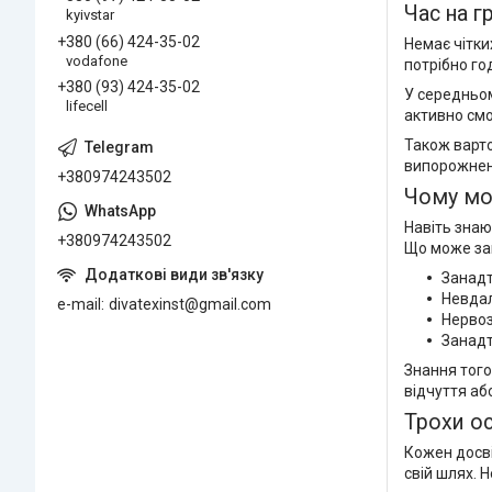
Час на г
kyivstar
+380 (66) 424-35-02
Немає чітки
vodafone
потрібно го
+380 (93) 424-35-02
У середньом
lifecell
активно смо
Також варто
випорожненн
+380974243502
Чому мож
Навіть знаю
+380974243502
Що може за
Занадт
Невдал
e-mail
divatexinst@gmail.com
Нервоз
Занадт
Знання того
відчуття аб
Трохи о
Кожен досві
свій шлях. 