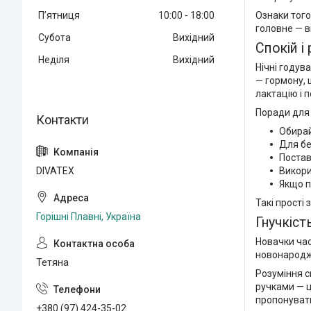
Ознаки того
Пʼятниця
10:00
18:00
головне — в
Субота
Вихідний
Спокій і
Неділя
Вихідний
Нічні годув
— гормону, 
лактацію і 
Поради для 
Обирай
Для бе
Постав
Викори
DIVATEX
Якщо п
Такі прості
Горішні Плавні, Україна
Гнучкіст
Новачки час
новонародже
Тетяна
Розуміння с
ручками — ц
пропонувати
+380 (97) 424-35-02