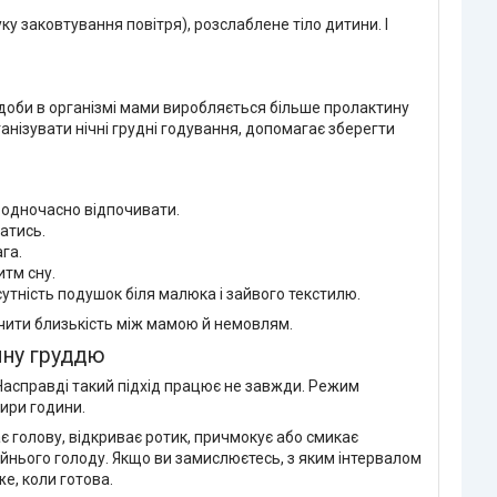
ку заковтування повітря), розслаблене тіло дитини. І
 доби в організмі мами виробляється більше пролактину
анізувати нічні грудні годування, допомагає зберегти
є одночасно відпочивати.
атись.
га.
итм сну.
сутність подушок біля малюка і зайвого текстилю.
ечити близькість між мамою й немовлям.
ину груддю
 Насправді такий підхід працює не завжди. Режим
тири години.
є голову, відкриває ротик, причмокує або смикає
айнього голоду. Якщо ви замислюєтесь, з яким інтервалом
е, коли готова.