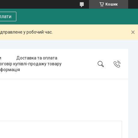
Кошик
плати
дправлене у робочий час.
и
Доставка та оплата
оговір купівлі-продажу товару
нформація