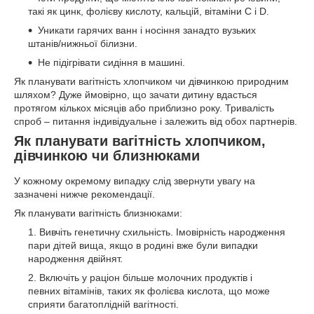
такі як цинк, фолієву кислоту, кальцій, вітаміни С і D.
Уникати гарячих ванн і носіння занадто вузьких
штанів/нижньої білизни.
Не підігрівати сидіння в машині.
Як планувати вагітність хлопчиком чи дівчинкою природним
шляхом? Дуже ймовірно, що зачати дитину вдасться
протягом кількох місяців або приблизно року. Тривалість
спроб – питання індивідуальне і залежить від обох партнерів.
Як планувати вагітність хлопчиком,
дівчинкою чи близнюками
У кожному окремому випадку слід звернути увагу на
зазначені нижче рекомендації.
Як планувати вагітність близнюками:
Вивчіть генетичну схильність. Імовірність народження
пари дітей вища, якщо в родині вже були випадки
народження двійнят.
Включіть у раціон більше молочних продуктів і
певних вітамінів, таких як фолієва кислота, що може
сприяти багатоплідній вагітності.