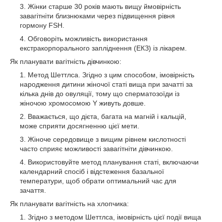
Жінки старше 30 років мають вищу ймовірність
завагітніти близнюками через підвищення рівня
гормону FSH.
Обговоріть можливість використання
екстракорпорального запліднення (ЕКЗ) із лікарем.
Як планувати вагітність дівчинкою:
Метод Шеттлса. Згідно з цим способом, імовірність
народження дитини жіночої статі вища при зачатті за
кілька днів до овуляції, тому що сперматозоїди із
жіночою хромосомою Y живуть довше.
Вважається, що дієта, багата на магній і кальцій,
може сприяти досягненню цієї мети.
Жіноче середовище з вищим рівнем кислотності
часто сприяє можливості завагітніти дівчинкою.
Використовуйте метод планування статі, включаючи
календарний спосіб і відстеження базальної
температури, щоб обрати оптимальний час для
зачаття.
Як планувати вагітність на хлопчика:
Згідно з методом Шеттлса, імовірність цієї події вища