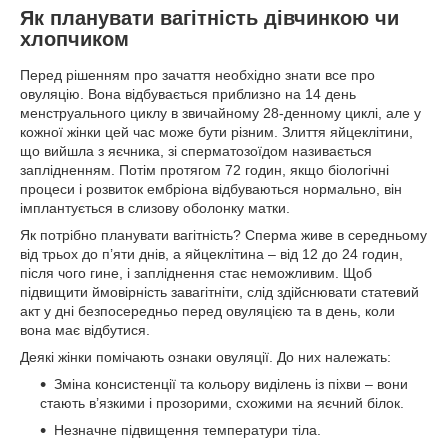
Як планувати вагітність дівчинкою чи
хлопчиком
Перед рішенням про зачаття необхідно знати все про
овуляцію. Вона відбувається приблизно на 14 день
менструального циклу в звичайному 28-денному циклі, але у
кожної жінки цей час може бути різним. Злиття яйцеклітини,
що вийшла з яєчника, зі сперматозоїдом називається
заплідненням. Потім протягом 72 годин, якщо біологічні
процеси і розвиток ембріона відбуваються нормально, він
імплантується в слизову оболонку матки.
Як потрібно планувати вагітність? Сперма живе в середньому
від трьох до п’яти днів, а яйцеклітина – від 12 до 24 годин,
після чого гине, і запліднення стає неможливим. Щоб
підвищити ймовірність завагітніти, слід здійснювати статевий
акт у дні безпосередньо перед овуляцією та в день, коли
вона має відбутися.
Деякі жінки помічають ознаки овуляції. До них належать:
Зміна консистенції та кольору виділень із піхви – вони
стають в’язкими і прозорими, схожими на яєчний білок.
Незначне підвищення температури тіла.