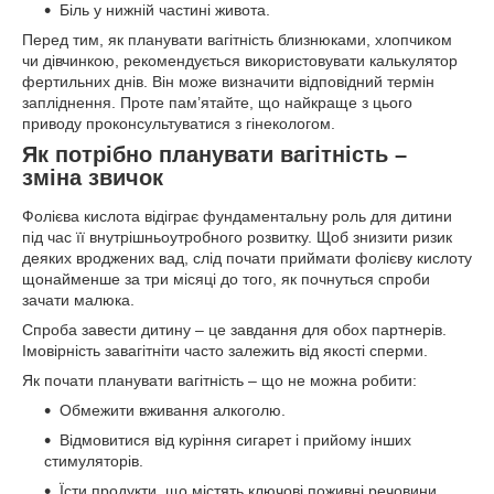
Біль у нижній частині живота.
Перед тим, як планувати вагітність близнюками, хлопчиком
чи дівчинкою, рекомендується використовувати калькулятор
фертильних днів. Він може визначити відповідний термін
запліднення. Проте пам’ятайте, що найкраще з цього
приводу проконсультуватися з гінекологом.
Як потрібно планувати вагітність –
зміна звичок
Фолієва кислота відіграє фундаментальну роль для дитини
під час її внутрішньоутробного розвитку. Щоб знизити ризик
деяких вроджених вад, слід почати приймати фолієву кислоту
щонайменше за три місяці до того, як почнуться спроби
зачати малюка.
Спроба завести дитину – це завдання для обох партнерів.
Імовірність завагітніти часто залежить від якості сперми.
Як почати планувати вагітність – що не можна робити:
Обмежити вживання алкоголю.
Відмовитися від куріння сигарет і прийому інших
стимуляторів.
Їсти продукти, що містять ключові поживні речовини,