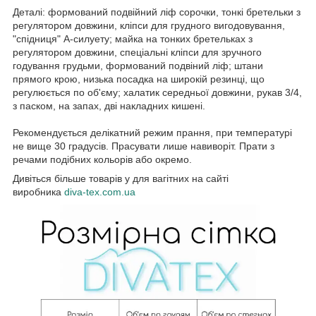
Деталі: формований подвійний ліф сорочки, тонкі бретельки з
регулятором довжини, кліпси для грудного вигодовування,
"спідниця" А-силуету; майка на тонких бретельках з
регулятором довжини, спеціальні кліпси для зручного
годування грудьми, формований подвіний ліф; штани
прямого крою, низька посадка на широкій резинці, що
регулюється по об'єму; халатик середньої довжини, рукав 3/4,
з паском, на запах, дві накладних кишені.
Рекомендується делікатний режим прання, при температурі
не вище 30 градусів. Прасувати лише навиворіт. Прати з
речами подібних кольорів або окремо.
Дивіться більше товарів у для вагітних на сайті
виробника
diva-tex.com.ua