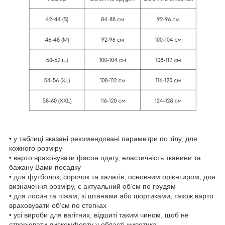
• у таблиці вказані рекомендовані параметри по тілу, для
кожного розміру
• варто враховувати фасон одягу, еластичність тканини та
бажану Вами посадку
• для футболок, сорочок та халатів, основним орієнтиром, для
визначення розміру, є актуальний об’єм по грудям
• для лосин та піжам, зі штанами або шортиками, також варто
враховувати об’єм по стегнах
• усі вироби для вагітних, відшиті таким чином, щоб не
створювати дискомфорту у області животика