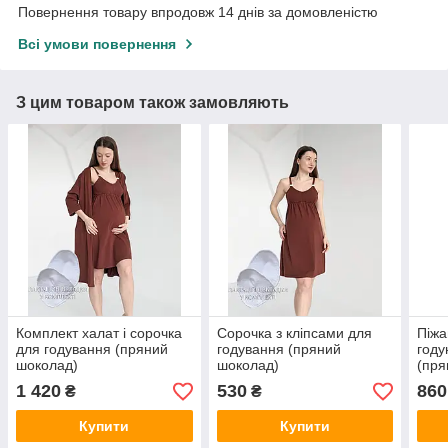
Повернення товару впродовж 14 днів за домовленістю
Всі умови повернення
З цим товаром також замовляють
Комплект халат і сорочка
Сорочка з кліпсами для
Піжа
для годування (пряний
годування (пряний
году
шоколад)
шоколад)
(пря
1 420
530
860
₴
₴
Купити
Купити