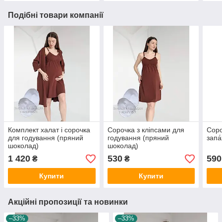
Подібні товари компанії
Комплект халат і сорочка
Сорочка з кліпсами для
Соро
для годування (пряний
годування (пряний
запа
шоколад)
шоколад)
1 420
530
590
₴
₴
Купити
Купити
Акційні пропозиції та новинки
–33%
–33%