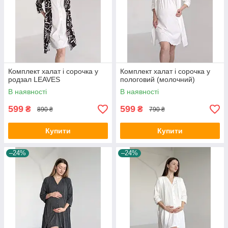
Комплект халат і сорочка у
Комплект халат і сорочка у
родзал LEAVES
пологовий (молочний)
В наявності
В наявності
599
599
₴
₴
890 ₴
790 ₴
Купити
Купити
–24%
–24%