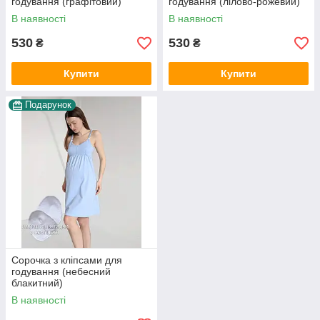
годування (графітовий)
годування (лілово-рожевий)
В наявності
В наявності
530
530
₴
₴
Купити
Купити
Подарунок
Сорочка з кліпсами для
годування (небесний
блакитний)
В наявності