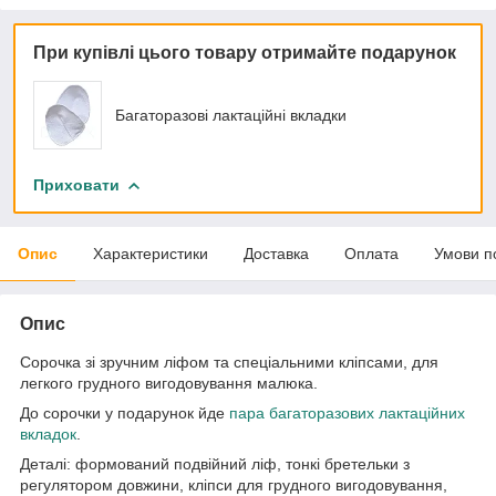
При купівлі цього товару отримайте подарунок
Багаторазові лактаційні вкладки
Приховати
Опис
Характеристики
Доставка
Оплата
Умови п
Опис
Сорочка зі зручним ліфом та спеціальними кліпсами, для
легкого грудного вигодовування малюка.
До сорочки у подарунок йде
пара багаторазових лактаційних
вкладок
.
Деталі: формований подвійний ліф, тонкі бретельки з
регулятором довжини, кліпси для грудного вигодовування,