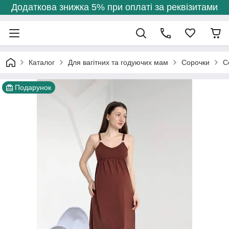
Додаткова знижка 5% при оплаті за реквізитами
Каталог
Для вагітних та годуючих мам
Сорочки
С
Подарунок