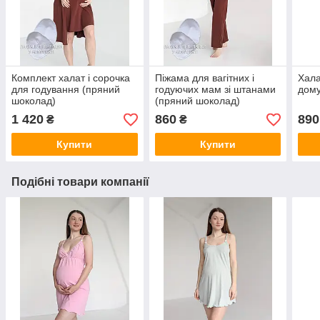
Комплект халат і сорочка
Піжама для вагітних і
Хала
для годування (пряний
годуючих мам зі штанами
дому
шоколад)
(пряний шоколад)
1 420
860
890
₴
₴
Купити
Купити
Подібні товари компанії