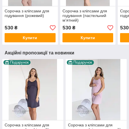
Сорочка з кліпсами для
Сорочка з кліпсами для
Соро
годування (рожевий)
годування (пастельний
году
м'ятний)
530
530
530
₴
₴
Купити
Купити
Акційні пропозиції та новинки
Подарунок
Подарунок
Сорочка з кліпсами для
Сорочка з кліпсами для