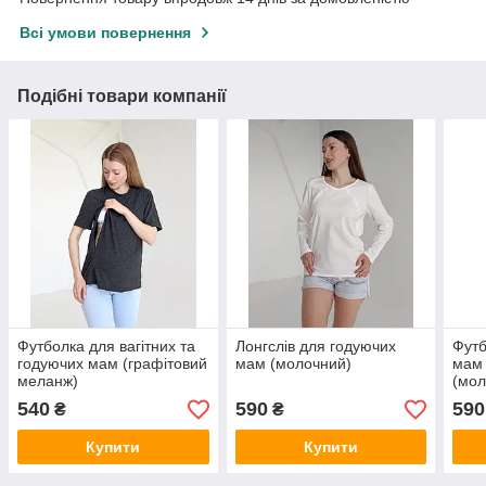
Всі умови повернення
Подібні товари компанії
Футболка для вагітних та
Лонгслів для годуючих
Футб
годуючих мам (графітовий
мам (молочний)
мам
меланж)
(мол
540
590
590
₴
₴
Купити
Купити