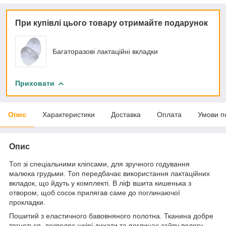
При купівлі цього товару отримайте подарунок
Багаторазові лактаційні вкладки
Приховати
Опис
Характеристики
Доставка
Оплата
Умови п
Опис
Топ зі спеціальними кліпсами, для зручного годування
малюка грудьми. Топ передбачає використання лактаційних
вкладок, що йдуть у комплекті. В ліф вшита кишенька з
отвором, щоб сосок прилягав саме до поглинаючої
прокладки.
Пошитий з еластичного бавовняного полотна. Тканина добре
тягнеться, дозволяє шкірі дихати та поглинає зайву вологу.