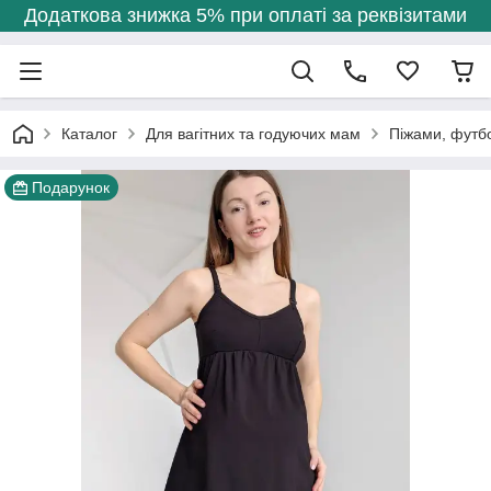
Додаткова знижка 5% при оплаті за реквізитами
Каталог
Для вагітних та годуючих мам
Піжами, футб
Подарунок