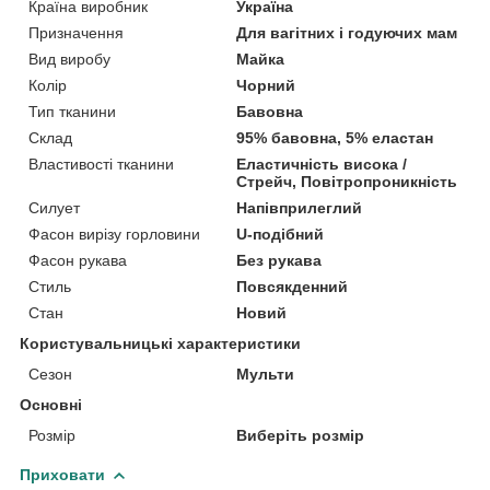
Країна виробник
Україна
Призначення
Для вагітних і годуючих мам
Вид виробу
Майка
Колір
Чорний
Тип тканини
Бавовна
Склад
95% бавовна, 5% еластан
Властивості тканини
Еластичність висока /
Стрейч, Повітропроникність
Силует
Напівприлеглий
Фасон вирізу горловини
U-подібний
Фасон рукава
Без рукава
Стиль
Повсякденний
Стан
Новий
Користувальницькі характеристики
Сезон
Мульти
Основні
Розмір
Виберіть розмір
Приховати