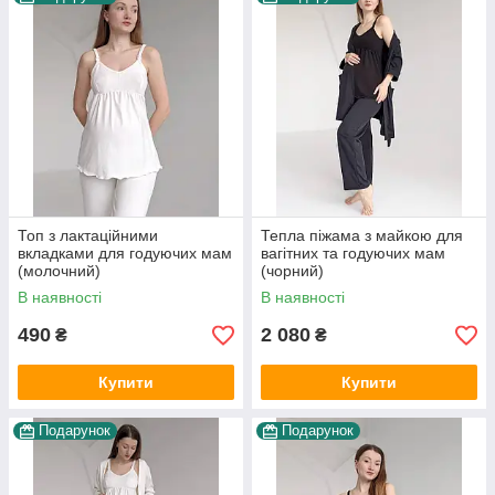
Топ з лактаційними
Тепла піжама з майкою для
вкладками для годуючих мам
вагітних та годуючих мам
(молочний)
(чорний)
В наявності
В наявності
490
2 080
₴
₴
Купити
Купити
Подарунок
Подарунок