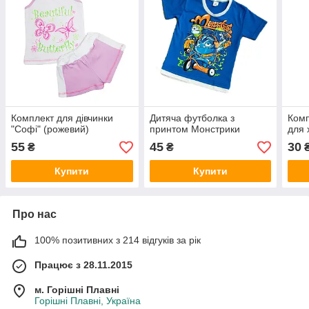
Комплект для дівчинки
Дитяча футболка з
Комп
"Софі" (рожевий)
принтом Монстрики
для 
55
45
30
₴
₴
Купити
Купити
Про нас
100% позитивних з 214 відгуків за рік
Працює з 28.11.2015
м. Горішні Плавні
Горішні Плавні, Україна