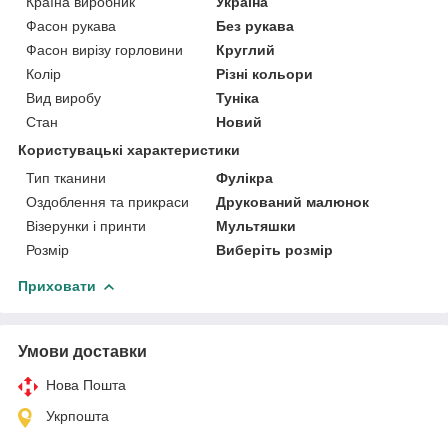
Країна виробник
Україна
Фасон рукава
Без рукава
Фасон вирізу горловини
Круглий
Колір
Різні кольори
Вид виробу
Туніка
Стан
Новий
Користувацькi характеристики
Тип тканини
Фулікра
Оздоблення та прикраси
Друкований малюнок
Візерунки і принти
Мультяшки
Розмір
Виберіть розмір
Приховати
Умови доставки
Нова Пошта
Укрпошта