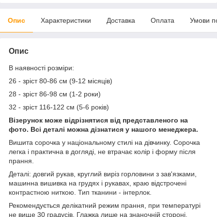
Опис
Характеристики
Доставка
Оплата
Умови п
Опис
В наявності розміри:
26 - зріст 80-86 см (9-12 місяців)
28 - зріст 86-98 см (1-2 роки)
32 - зріст 116-122 см (5-6 років)
Візерунок може відрізнятися від представленого на
фото. Всі деталі можна дізнатися у нашого менеджера.
Вишита сорочка у національному стилі на дівчинку. Сорочка
легка і практична в догляді, не втрачає колір і форму після
прання.
Деталі: довгий рукав, круглий виріз горловини з зав'язками,
машинна вишивка на грудях і рукавах, краю відстрочені
контрастною ниткою. Тип тканини - інтерлок.
Рекомендується делікатний режим прання, при температурі
не вище 30 градусів. Глажка лише на знаночній стороні.