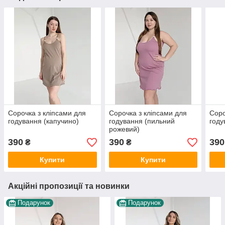
Сорочка з кліпсами для
Сорочка з кліпсами для
Соро
годування (капучино)
годування (пильний
году
рожевий)
390
390
390
₴
₴
Купити
Купити
Акційні пропозиції та новинки
Подарунок
Подарунок