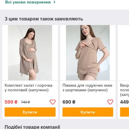
Всі умови повернення
З цим товаром також замовляють
Комплект халат і сорочка
Піжама для годуючих мам
Вкор
у пологовий (капучино)
з шортиками (капучино)
поло
(кап
599
690
449
₴
₴
740 ₴
Купити
Купити
Подібні товари компанії