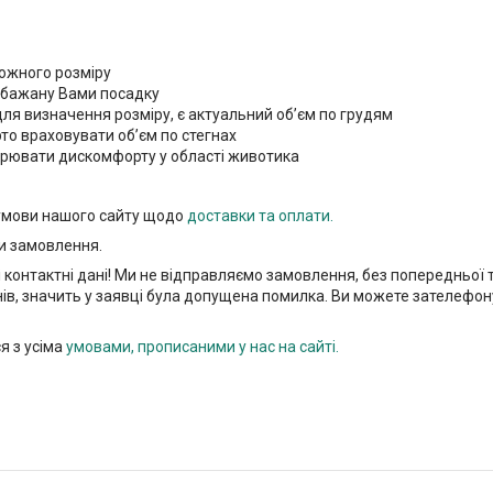
кожного розміру
а бажану Вами посадку
 для визначення розміру, є актуальний об’єм по грудям
рто враховувати об’єм по стегнах
творювати дискомфорту у області животика
 умови нашого сайту щодо
доставки та оплати.
и замовлення.
і контактні дані! Ми не відправляємо замовлення, без попередньої
нів, значить у заявці була допущена помилка. Ви можете зателефон
я з усіма
умовами, прописаними у нас на сайті.