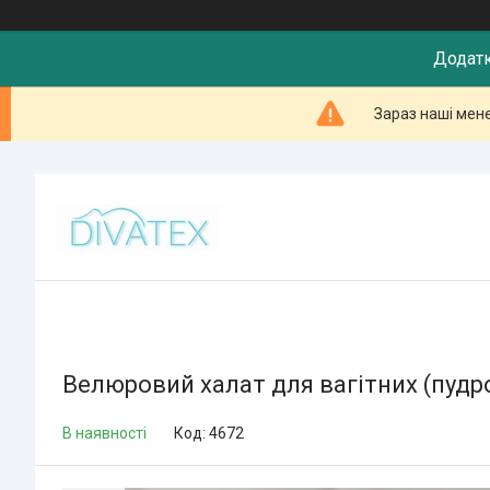
Додатк
Зараз наші мен
Велюровий халат для вагітних (пудр
В наявності
Код:
4672