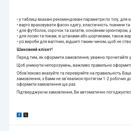
• у таблиці вказані рекомендовані параметри по тілу, для 
• варто враховувати фасон одягу, еластичність тканини т
• для футболок, сорочок та халатів, основним орієнтиром,
• для лосин та піжам, зі штанами або шортиками, також ва
• усі вироби для вагітних, відшиті таким чином, щоб не с
Шановний клієнт!
Перед тим, як оформити замовлення, уважно прочитайте
Щоб уникнути непорозумінь, важливо правильно оформит
Обов'язково вказуйте та перевіряйте на правильність Ваш
замовлення, з Вами не зв'язалися протягом 1-2 робочих д
оформити замовлення ще раз.
Підтверджуючи замовлення, Ви автоматично погоджуєтес