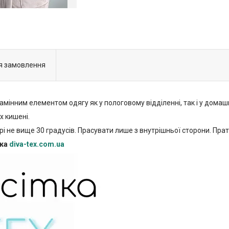
я замовлення
амінним елементом одягу як у пологовому відділенні, так і у домаш
х кишені.
не вище 30 градусів. Прасувати лише з внутрішньої сторони. Прати
ика
diva-tex.com.ua