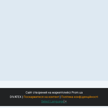
Сайт створений на маркетплейсі
Prom.ua
DIVATEX |
Поскаржитися на контент
|
Політика конфіденційності
Select Language
▼