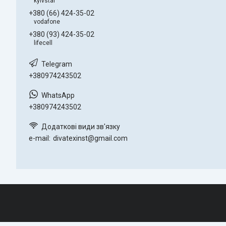
kyivstar
+380 (66) 424-35-02
vodafone
+380 (93) 424-35-02
lifecell
+380974243502
+380974243502
e-mail
divatexinst@gmail.com