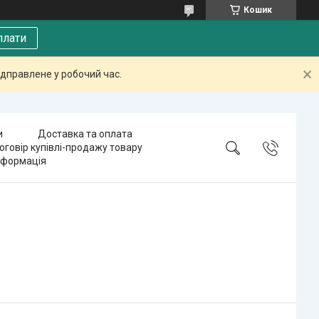
Кошик
плати
дправлене у робочий час.
и
Доставка та оплата
оговір купівлі-продажу товару
нформація