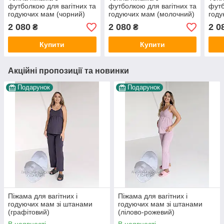
футболкою для вагітних та
футболкою для вагітних та
футб
годуючих мам (чорний)
годуючих мам (молочний)
году
2 080
2 080
2 0
₴
₴
Купити
Купити
Акційні пропозиції та новинки
Подарунок
Подарунок
Піжама для вагітних і
Піжама для вагітних і
годуючих мам зі штанами
годуючих мам зі штанами
(графітовий)
(лілово-рожевий)