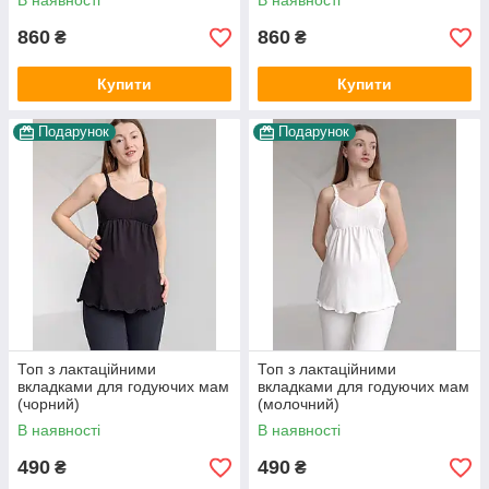
В наявності
В наявності
860
860
₴
₴
Купити
Купити
Подарунок
Подарунок
Топ з лактаційними
Топ з лактаційними
вкладками для годуючих мам
вкладками для годуючих мам
(чорний)
(молочний)
В наявності
В наявності
490
490
₴
₴