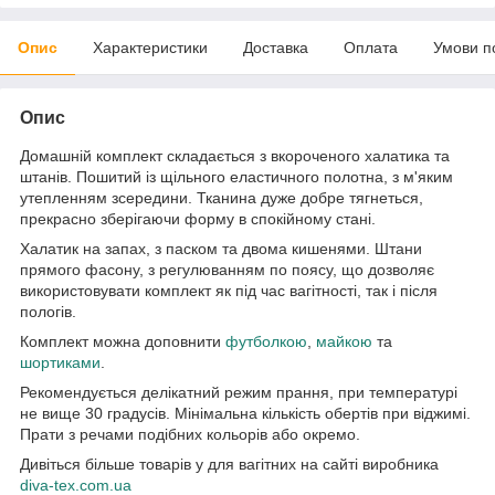
Опис
Характеристики
Доставка
Оплата
Умови п
Опис
Домашній комплект складається з вкороченого халатика та
штанів. Пошитий із щільного еластичного полотна, з м'яким
утепленням зсередини. Тканина дуже добре тягнеться,
прекрасно зберігаючи форму в спокійному стані.
Халатик на запах, з паском та двома кишенями. Штани
прямого фасону, з регулюванням по поясу, що дозволяє
використовувати комплект як під час вагітності, так і після
пологів.
Комплект можна доповнити
футболкою
,
майкою
та
шортиками
.
Рекомендується делікатний режим прання, при температурі
не вище 30 градусів. Мінімальна кількість обертів при віджимі.
Прати з речами подібних кольорів або окремо.
Дивіться більше товарів у для вагітних на сайті виробника
diva-tex.com.ua