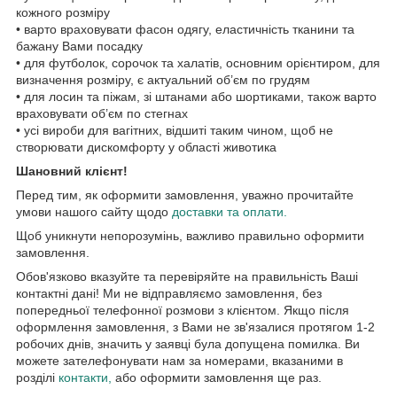
кожного розміру
• варто враховувати фасон одягу, еластичність тканини та
бажану Вами посадку
• для футболок, сорочок та халатів, основним орієнтиром, для
визначення розміру, є актуальний об’єм по грудям
• для лосин та піжам, зі штанами або шортиками, також варто
враховувати об’єм по стегнах
• усі вироби для вагітних, відшиті таким чином, щоб не
створювати дискомфорту у області животика
Шановний клієнт!
Перед тим, як оформити замовлення, уважно прочитайте
умови нашого сайту щодо
доставки та оплати.
Щоб уникнути непорозумінь, важливо правильно оформити
замовлення.
Обов'язково вказуйте та перевіряйте на правильність Ваші
контактні дані! Ми не відправляємо замовлення, без
попередньої телефонної розмови з клієнтом. Якщо після
оформлення замовлення, з Вами не зв'язалися протягом 1-2
робочих днів, значить у заявці була допущена помилка. Ви
можете зателефонувати нам за номерами, вказаними в
розділі
контакти,
або оформити замовлення ще раз.