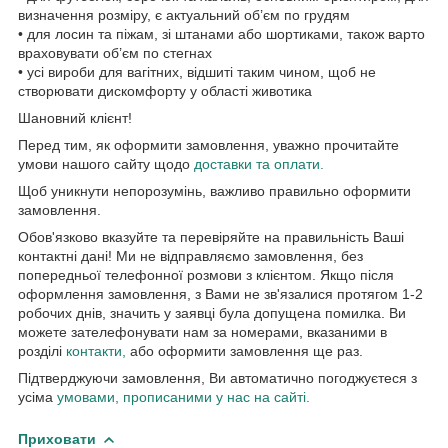
визначення розміру, є актуальний об’єм по грудям
• для лосин та піжам, зі штанами або шортиками, також варто
враховувати об’єм по стегнах
• усі вироби для вагітних, відшиті таким чином, щоб не
створювати дискомфорту у області животика
Шановний клієнт!
Перед тим, як оформити замовлення, уважно прочитайте
умови нашого сайту щодо
доставки та оплати.
Щоб уникнути непорозумінь, важливо правильно оформити
замовлення.
Обов'язково вказуйте та перевіряйте на правильність Ваші
контактні дані! Ми не відправляємо замовлення, без
попередньої телефонної розмови з клієнтом. Якщо після
оформлення замовлення, з Вами не зв'язалися протягом 1-2
робочих днів, значить у заявці була допущена помилка. Ви
можете зателефонувати нам за номерами, вказаними в
розділі
контакти,
або оформити замовлення ще раз.
Підтверджуючи замовлення, Ви автоматично погоджуєтеся з
усіма
умовами, прописаними у нас на сайті.
Приховати