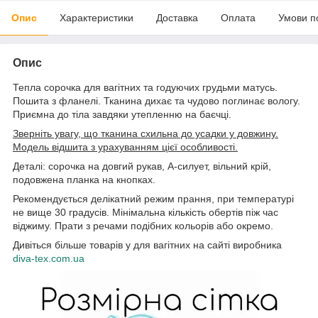
Опис
Характеристики
Доставка
Оплата
Умови п
Опис
Тепла сорочка для вагітних та годуючих грудьми матусь.
Пошита з фланелі. Тканина дихає та чудово поглинає вологу.
Приємна до тіла завдяки утепленню на баєчці.
Зверніть увагу, що тканина схильна до усадки у довжину.
Модель відшита з урахуванням цієї особливості.
Деталі: сорочка на довгий рукав, А-силует, вільний крій,
подовжена планка на кнопках.
Рекомендується делікатний режим прання, при температурі
не вище 30 градусів. Мінімальна кількість обертів піж час
віджиму. Прати з речами подібних кольорів або окремо.
Дивіться більше товарів у для вагітних на сайті виробника
diva-tex.com.ua