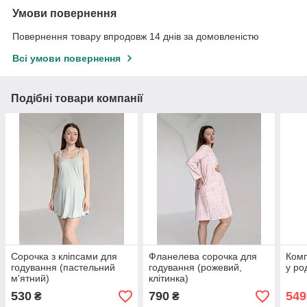
Умови повернення
Повернення товару впродовж 14 днів за домовленістю
Всі умови повернення
Подібні товари компанії
Сорочка з кліпсами для
Фланелева сорочка для
Комп
годування (пастельний
годування (рожевий,
у ро
м'ятний)
клітинка)
530
790
549
₴
₴