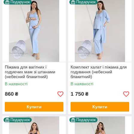
Подарунок
Подарунок
Піжама для вагітних і
Комплект халат і піжама для
годуючих мам зі штанами
годування (небесний
(небесний блакитний)
блакитний)
В наявності
В наявності
860
1 750
₴
₴
Купити
Купити
Подарунок
Подарунок