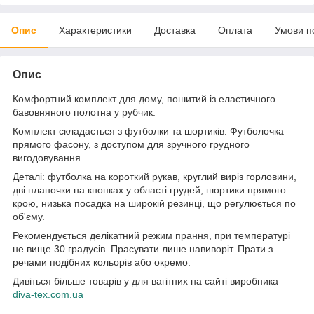
Опис
Характеристики
Доставка
Оплата
Умови п
Опис
Комфортний комплект для дому, пошитий із еластичного
бавовняного полотна у рубчик.
Комплект складається з футболки та шортиків. Футболочка
прямого фасону, з доступом для зручного грудного
вигодовування.
Деталі: футболка на короткий рукав, круглий виріз горловини,
дві планочки на кнопках у області грудей; шортики прямого
крою, низька посадка на широкій резинці, що регулюється по
об'єму.
Рекомендується делікатний режим прання, при температурі
не вище 30 градусів. Прасувати лише навиворіт. Прати з
речами подібних кольорів або окремо.
Дивіться більше товарів у для вагітних на сайті виробника
diva-tex.com.ua