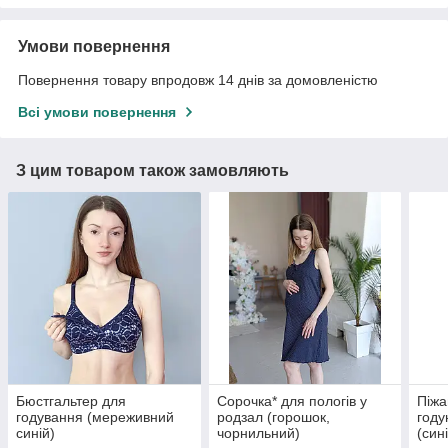
Умови повернення
Повернення товару впродовж 14 днів за домовленістю
Всі умови повернення
З цим товаром також замовляють
Бюстгальтер для
Сорочка* для пологів у
Піжа
годування (мереживний
родзал (горошок,
году
синій)
чорнильний)
(син