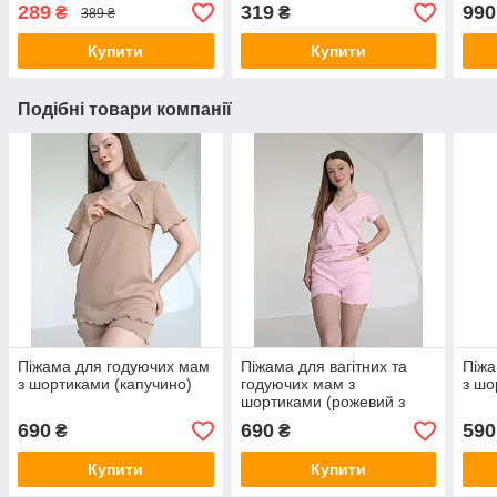
289
319
990
₴
₴
389 ₴
Купити
Купити
Подібні товари компанії
Піжама для годуючих мам
Піжама для вагітних та
Піжа
з шортиками (капучино)
годуючих мам з
з шо
шортиками (рожевий з
молочними сердечками)
690
690
590
₴
₴
Купити
Купити