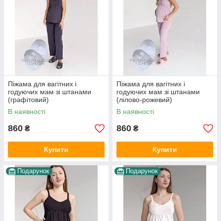
Піжама для вагітних і
Піжама для вагітних і
годуючих мам зі штанами
годуючих мам зі штанами
(графітовий)
(лілово-рожевий)
В наявності
В наявності
860
860
₴
₴
Купити
Купити
Подарунок
Подарунок