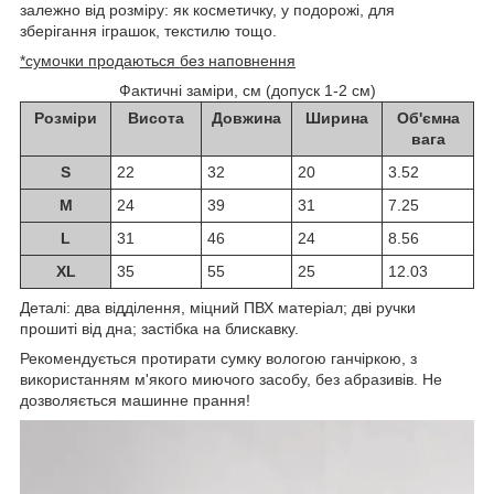
залежно від розміру: як косметичку, у подорожі, для
зберігання іграшок, текстилю тощо.
*сумочки продаються без наповнення
Фактичні заміри, см (допуск 1-2 см)
Розміри
Висота
Довжина
Ширина
Об'ємна
вага
S
22
32
20
3.52
M
24
39
31
7.25
L
31
46
24
8.56
XL
35
55
25
12.03
Деталі: два відділення, міцний ПВХ матеріал; дві ручки
прошиті від дна; застібка на блискавку.
Рекомендується протирати сумку вологою ганчіркою, з
використанням м'якого миючого засобу, без абразивів. Не
дозволяється машинне прання!