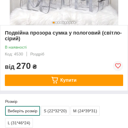
Подвійна прозора сумка у пологовий (світло-
сірий)
В наявності
Код: 4530
Роздріб
270
від
₴
Купити
Розмір
Виберіть розмір
S (22*32*20)
M (24*39*31)
L (31*46*24)