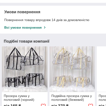
Умови повернення
Повернення товару впродовж 14 днів за домовленістю
Всі умови повернення
Подібні товари компанії
Прозора сумка у
Подвійна прозора сумка у
Проз
пологовий (чорний)
пологовий (бежевий)
поло
165
270
від
₴
від
₴
від