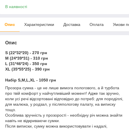
В наявності
Опис
Характеристики
Доставка
Оплата
Умови п
Опис
S (22*32*20) - 270 грн
M (24*39*31) - 310 грн
L (31*46*24) - 350 грн
XL (35*55*25) - 390 грн
Набір S,M,L,XL - 1050 грн
Прозора сумка - це не лише вимога пологового, а й турбота
про твій комфорт у найчутливіший момент! Адже так зручно,
коли усі речі відсортовані відповідно до потреб: для породіллі,
для малюка, у родзал, у післяпологову палату, на виписку
тощо.
Особлива зручність у прозорості - необхідну річ можна знайти
навіть не відкриваючи сумки.
Після виписки, сумку можна використовувати і надалі,