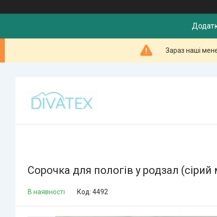
Додатк
Зараз наші мен
Сорочка для пологів у родзал (сірий
В наявності
Код:
4492