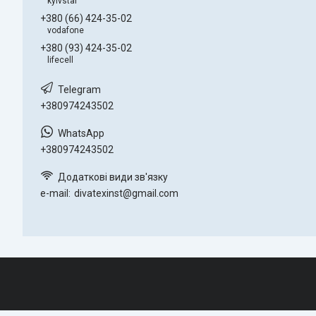
kyivstar
+380 (66) 424-35-02
vodafone
+380 (93) 424-35-02
lifecell
+380974243502
+380974243502
e-mail
divatexinst@gmail.com