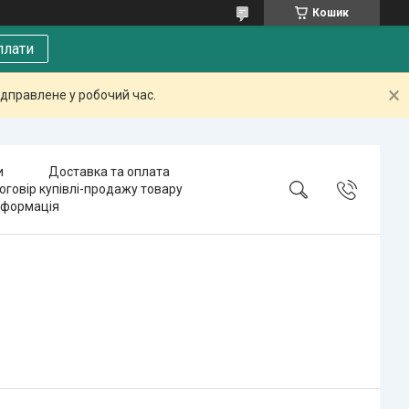
Кошик
плати
дправлене у робочий час.
и
Доставка та оплата
оговір купівлі-продажу товару
нформація