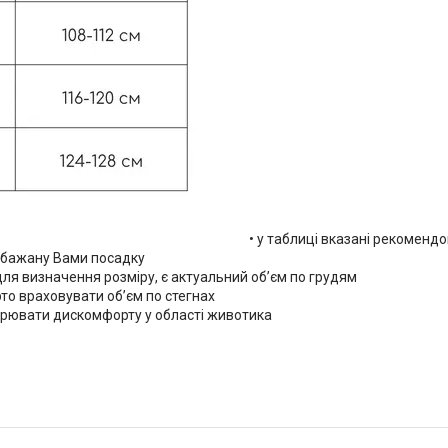
• у таблиці вказані рекомендо
а бажану Вами посадку
 для визначення розміру, є актуальний об’єм по грудям
рто враховувати об’єм по стегнах
творювати дискомфорту у області животика