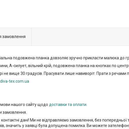
я замовлення
ціальна подовжена планка довзоляє зручно прикласти малюка до г
ини, А-силует, вільний крій, подовжена планка на кнопках по центр
 не вище 30 градусів. Прасувати лише навиворіт. Прати з речами п
diva-tex.com.ua
 умови нашого сайту щодо
доставки та оплати.
и замовлення.
і контактні дані! Ми не відправляємо замовлення, без попередньої
нів, значить у заявці була допущена помилка. Ви можете зателефон