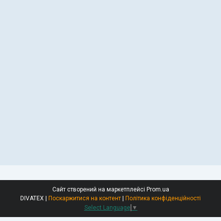
Сайт створений на маркетплейсі
Prom.ua
DIVATEX |
Поскаржитися на контент
|
Політика конфіденційності
Select Language
▼