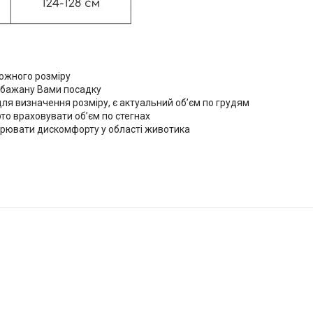
кожного розміру
а бажану Вами посадку
 для визначення розміру, є актуальний об’єм по грудям
рто враховувати об’єм по стегнах
творювати дискомфорту у області животика