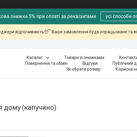
ова знижка 5% при оплаті за реквізитами
усі способи о
еджери відпочивають😴 Ваше замовлення буде опрацьоване та ві
Каталог
Товари зі знижками
Контакт
Повернення та обмін
Відгуки
Публічний д
Як обрати розмір
Корисна і
я дому (капучино)