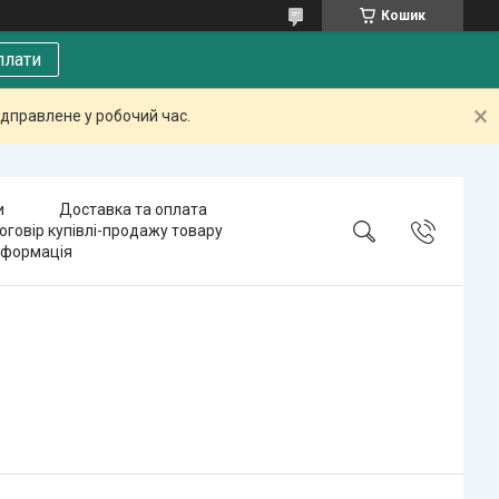
Кошик
плати
дправлене у робочий час.
и
Доставка та оплата
оговір купівлі-продажу товару
нформація