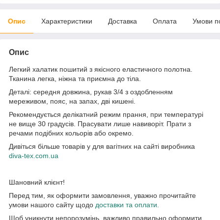
Опис
Характеристики
Доставка
Оплата
Умови п
Опис
Легкий халатик пошитий з якісного еластичного полотна.
Тканина легка, ніжна та приємна до тіла.
Деталі: середня довжина, рукав 3/4 з оздобленням
мереживом, пояс, на запах, дві кишені.
Рекомендується делікатний режим прання, при температурі
не вище 30 градусів. Прасувати лише навиворіт. Прати з
речами подібних кольорів або окремо.
Дивіться більше товарів у для вагітних на сайті виробника
diva-tex.com.ua
Шановний клієнт!
Перед тим, як оформити замовлення, уважно прочитайте
умови нашого сайту щодо
доставки та оплати.
Щоб уникнути непорозумінь, важливо правильно оформити