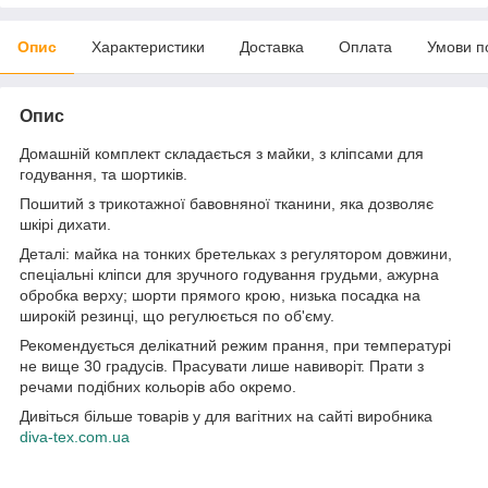
Опис
Характеристики
Доставка
Оплата
Умови п
Опис
Домашній комплект складається з майки, з кліпсами для
годування, та шортиків.
Пошитий з трикотажної бавовняної тканини, яка дозволяє
шкірі дихати.
Деталі: майка на тонких бретельках з регулятором довжини,
спеціальні кліпси для зручного годування грудьми, ажурна
обробка верху; шорти прямого крою, низька посадка на
широкій резинці, що регулюється по об'єму.
Рекомендується делікатний режим прання, при температурі
не вище 30 градусів. Прасувати лише навиворіт. Прати з
речами подібних кольорів або окремо.
Дивіться більше товарів у для вагітних на сайті виробника
diva-tex.com.ua