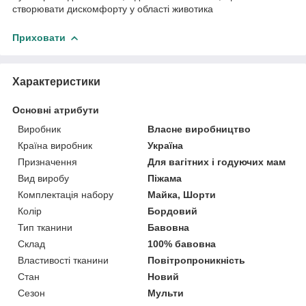
створювати дискомфорту у області животика
Приховати
Характеристики
Основні атрибути
Виробник
Власне виробництво
Країна виробник
Україна
Призначення
Для вагітних і годуючих мам
Вид виробу
Піжама
Комплектація набору
Майка, Шорти
Колір
Бордовий
Тип тканини
Бавовна
Склад
100% бавовна
Властивості тканини
Повітропроникність
Стан
Новий
Сезон
Мульти