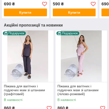
мол
690
590
690
₴
₴
Купити
Купити
Акційні пропозиції та новинки
Подарунок
Подарунок
Піжама для вагітних і
Піжама для вагітних і
годуючих мам зі штанами
годуючих мам зі штанами
(графітовий)
(лілово-рожевий)
В наявності
В наявності
860
860
₴
₴