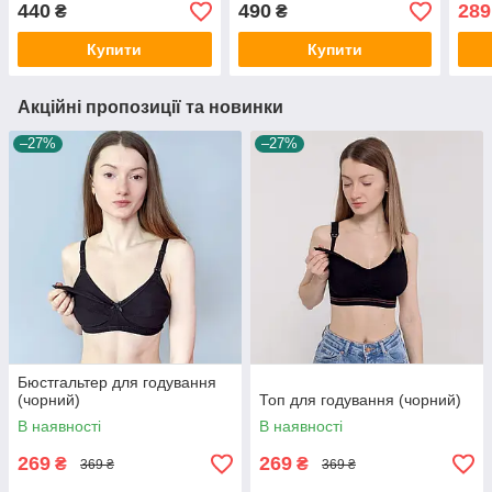
440
490
289
₴
₴
Купити
Купити
Акційні пропозиції та новинки
–27%
–27%
Бюстгальтер для годування
(чорний)
Топ для годування (чорний)
В наявності
В наявності
269
269
₴
₴
369 ₴
369 ₴