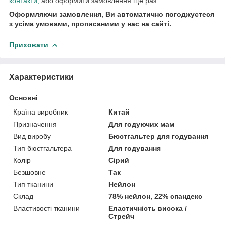
контакти
,
або оформити замовлення ще раз.
Оформляючи замовлення, Ви автоматично погоджуєтеся
з усіма умовами, прописаними у нас на сайті.
Приховати
Характеристики
Основні
Країна виробник
Китай
Призначення
Для годуючих мам
Вид виробу
Бюстгальтер для годування
Тип бюстгальтера
Для годування
Колір
Сірий
Безшовне
Так
Тип тканини
Нейлон
Склад
78% нейлон, 22% спандекс
Властивості тканини
Еластичність висока /
Стрейч