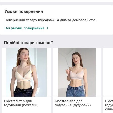
Умови повернення
Повернення товару впродовж 14 днів за домовленістю
Всі умови повернення
Подібні товари компанії
Бюстгальтер для
Бюстгальтер для
Бюст
годування (бежевий)
годування (пудровий)
году
сині