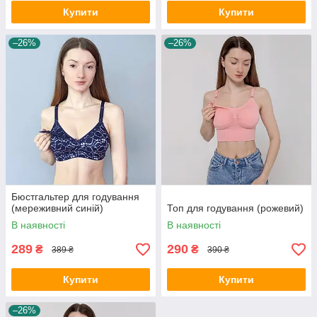
Купити
Купити
–26%
–26%
Бюстгальтер для годування
(мереживний синій)
Топ для годування (рожевий)
В наявності
В наявності
289
290
₴
₴
389 ₴
390 ₴
Купити
Купити
–26%