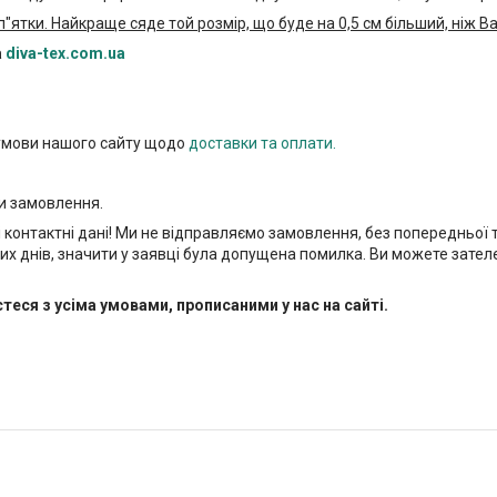
п"ятки. Найкраще сяде той розмір, що буде на 0,5 см більший, ніж 
а
diva-tex.com.ua
 умови нашого сайту щодо
доставки та оплати.
и замовлення.
і контактні дані! Ми не відправляємо замовлення, без попередньої
чих днів, значити у заявці була допущена помилка. Ви можете зат
ся з усіма умовами, прописаними у нас на сайті.