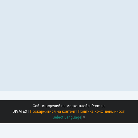
Сайт створений на маркетплейсі
Prom.ua
DIVATEX |
Поскаржитися на контент
|
Політика конфіденційності
Select Language
▼