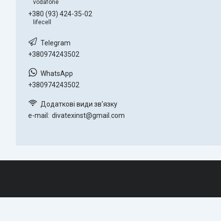
vodafone
+380 (93) 424-35-02
lifecell
+380974243502
+380974243502
e-mail
divatexinst@gmail.com