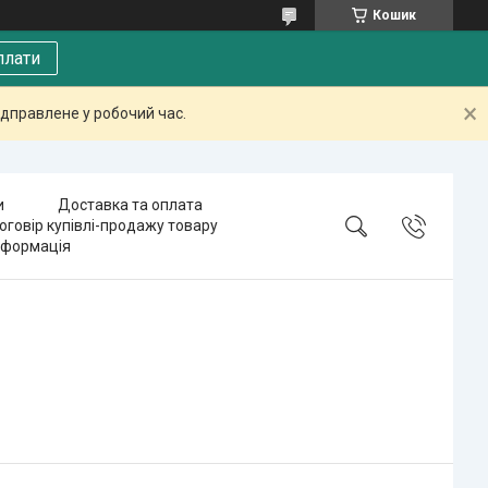
Кошик
плати
дправлене у робочий час.
и
Доставка та оплата
оговір купівлі-продажу товару
нформація