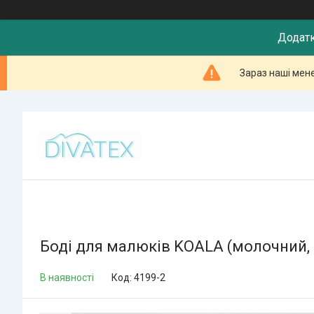
Додатк
Зараз наші мен
Боді для малюків KOALA (молочний, 
В наявності
Код:
4199-2