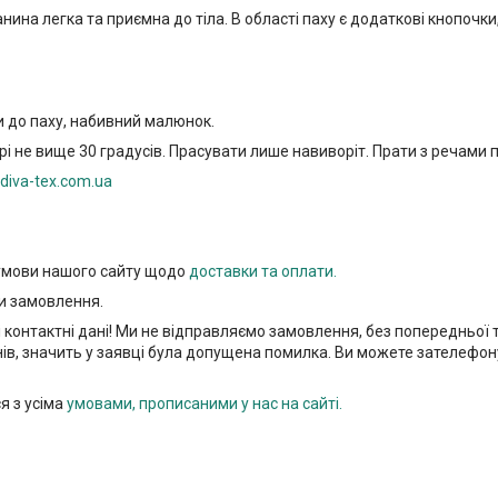
нина легка та приємна до тіла. В області паху є додаткові кнопочк
ни до паху, набивний малюнок.
 не вище 30 градусів. Прасувати лише навиворіт. Прати з речами п
diva-tex.com.ua
 умови нашого сайту щодо
доставки та оплати.
и замовлення.
і контактні дані! Ми не відправляємо замовлення, без попередньої
нів, значить у заявці була допущена помилка. Ви можете зателефон
я з усіма
умовами, прописаними у нас на сайті.