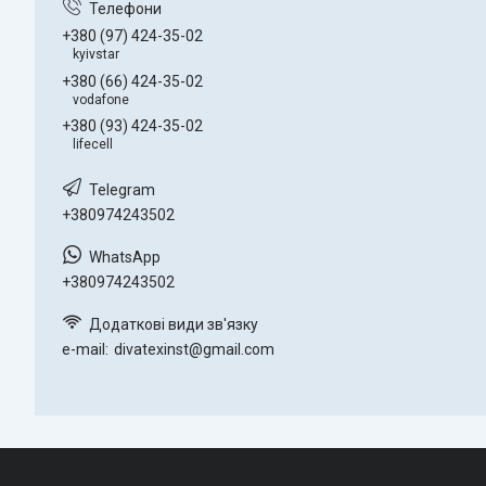
+380 (97) 424-35-02
kyivstar
+380 (66) 424-35-02
vodafone
+380 (93) 424-35-02
lifecell
+380974243502
+380974243502
e-mail
divatexinst@gmail.com