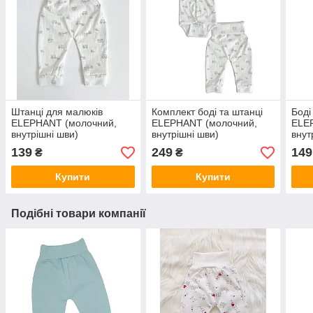
Штанці для малюків
Комплект боді та штанці
Боді
ELEPHANT (молочний,
ELEPHANT (молочний,
ELE
внутрішні шви)
внутрішні шви)
внут
139
249
149
₴
₴
Купити
Купити
Подібні товари компанії