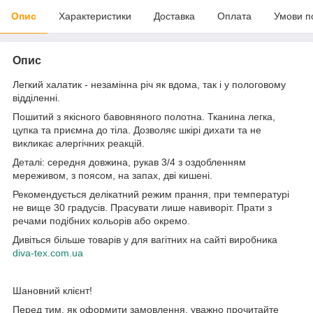
Опис
Характеристики
Доставка
Оплата
Умови п
Опис
Легкий халатик - незамінна річ як вдома, так і у пологовому
відділенні.
Пошитий з якісного бавовняного полотна. Тканина легка,
цупка та приємна до тіла. Дозволяє шкірі дихати та не
викликає алергічних реакцій.
Деталі: середня довжина, рукав 3/4 з оздобленням
мереживом, з поясом, на запах, дві кишені.
Рекомендується делікатний режим прання, при температурі
не вище 30 градусів. Прасувати лише навиворіт. Прати з
речами подібних кольорів або окремо.
Дивіться більше товарів у для вагітних на сайті виробника
diva-tex.com.ua
Шановний клієнт!
Перед тим, як оформити замовлення, уважно прочитайте