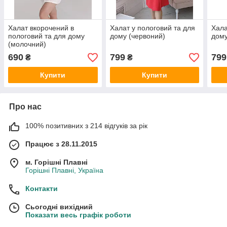
Халат вкорочений в
Халат у пологовий та для
Хала
пологовий та для дому
дому (червоний)
дому
(молочний)
690
799
799
₴
₴
Купити
Купити
Про нас
100% позитивних з 214 відгуків за рік
Працює з 28.11.2015
м. Горішні Плавні
Горішні Плавні, Україна
Контакти
Сьогодні вихідний
Показати весь графік роботи