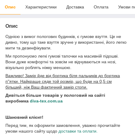
Опис
Характеристики
Доставка
Оплата
Умови п
Опис
Однією з вимог пологових будинків, є гумове взуття. Це не
дивно, тому що таке взуття зручне у використанні, його легко
мити та дезинфікувати.
Ми пропонуємо легкі гумові тапочки на масивній підошві.
Вони дуже комфортні та зовсім не відчуваються на нозі,
візуально роблять ніжку меншою.
Важливо! Замір йде від бортика біля пальчиків до бортика
п"ятки. Найкраще сяде той розмір, що буде на 0,5 см
більший, ніж Ваш фактичний замір стопи.
Дивіться більше товарів у пологовий на сайті
виробника
diva-tex.com.ua
Шановний клієнт!
Перед тим, як оформити замовлення, уважно прочитайте
умови нашого сайту щодо
доставки та оплати.