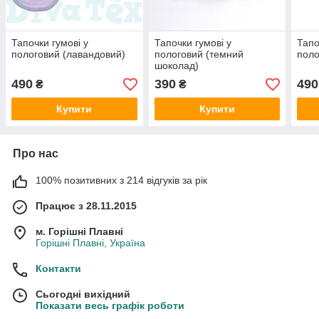
Тапочки гумові у
Тапочки гумові у
Тапо
пологовий (лавандовий)
пологовий (темний
поло
шоколад)
490
390
490
₴
₴
Купити
Купити
Про нас
100% позитивних з 214 відгуків за рік
Працює з 28.11.2015
м. Горішні Плавні
Горішні Плавні, Україна
Контакти
Сьогодні вихідний
Показати весь графік роботи