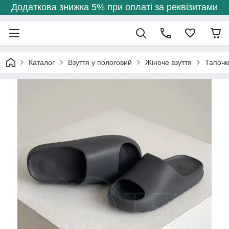
Додаткова знижка 5% при оплаті за реквізитами
Каталог
Взуття у пологовий
Жіноче взуття
Тапочки