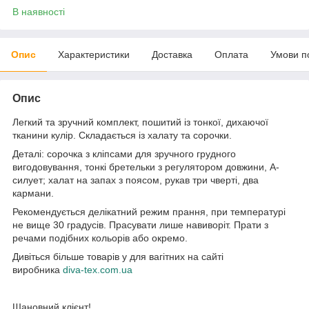
В наявності
Опис
Характеристики
Доставка
Оплата
Умови п
Опис
Легкий та зручний комплект, пошитий із тонкої, дихаючої
тканини кулір. Складається із халату та сорочки.
Деталі: сорочка з кліпсами для зручного грудного
вигодовування, тонкі бретельки з регулятором довжини, А-
силует; халат на запах з поясом, рукав три чверті, два
кармани.
Рекомендується делікатний режим прання, при температурі
не вище 30 градусів. Прасувати лише навиворіт. Прати з
речами подібних кольорів або окремо.
Дивіться більше товарів у для вагітних на сайті
виробника
diva-tex.com.ua
Шановний клієнт!