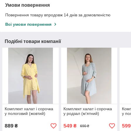
Умови повернення
Повернення товару впродовж 14 днів за домовленістю
Всі умови повернення
Подібні товари компанії
Комплект халат і сорочка
Комплект халат і сорочка
Комп
у пологовий (жовтий)
у родзал (м'ятний)
у по
889
549
599
₴
₴
690 ₴