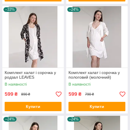
–33%
–24%
Комплект халат і сорочка у
Комплект халат і сорочка у
родзал LEAVES
пологовий (молочний)
В наявності
В наявності
599
599
₴
₴
890 ₴
790 ₴
Купити
Купити
–24%
–24%