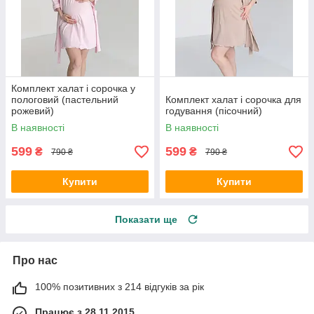
Комплект халат і сорочка у
пологовий (пастельний
Комплект халат і сорочка для
рожевий)
годування (пісочний)
В наявності
В наявності
599
599
₴
₴
790 ₴
790 ₴
Купити
Купити
Показати ще
Про нас
100% позитивних з 214 відгуків за рік
Працює з 28.11.2015