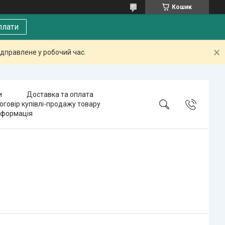
Кошик
плати
дправлене у робочий час.
и
Доставка та оплата
оговір купівлі-продажу товару
нформація