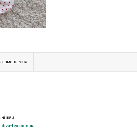
я замовлення
шні шви.
а
diva-tex.com.ua