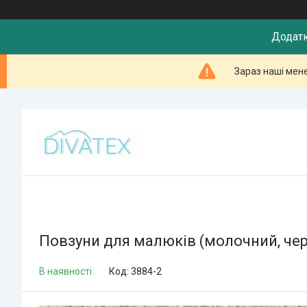
Додатк
Зараз наші мен
Повзуни для малюків (молочний, че
В наявності
Код:
3884-2