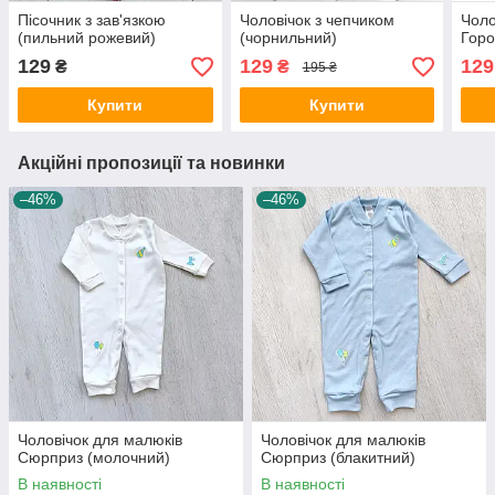
Пісочник з зав'язкою
Чоловічок з чепчиком
Чоло
(пильний рожевий)
(чорнильний)
Горо
129
129
129
₴
₴
195 ₴
Купити
Купити
Акційні пропозиції та новинки
–46%
–46%
Чоловічок для малюків
Чоловічок для малюків
Сюрприз (молочний)
Сюрприз (блакитний)
В наявності
В наявності