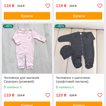
119
119
₴
₴
219 ₴
219 ₴
Купити
Купити
–46%
–45%
Чоловічок для малюків
Чоловічок з шапочкою
Сюрприз (рожевий)
(графітовий меланж)
В наявності
В наявності
119
120
₴
₴
219 ₴
220 ₴
Купити
Купити