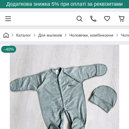
Додаткова знижка 5% при оплаті за реквізитами
Каталог
Для малюків
Чоловічки, комбінезони
Чол
–40%