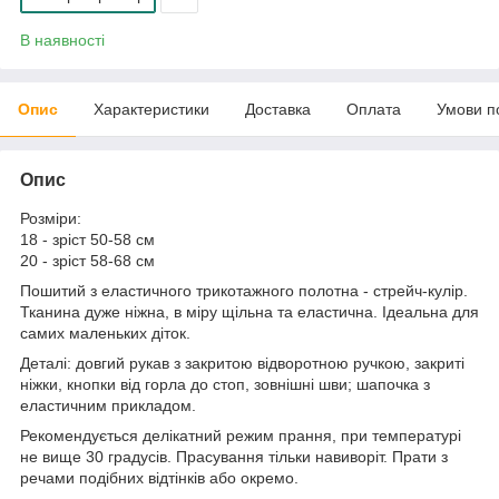
В наявності
Опис
Характеристики
Доставка
Оплата
Умови п
Опис
Розміри:
18 - зріст 50-58 см
20 - зріст 58-68 см
Пошитий з еластичного трикотажного полотна - стрейч-кулір.
Тканина дуже ніжна, в міру щільна та еластична. Ідеальна для
самих маленьких діток.
Деталі: довгий рукав з закритою відворотною ручкою, закриті
ніжки, кнопки від горла до стоп, зовнішні шви; шапочка з
еластичним прикладом.
Рекомендується делікатний режим прання, при температурі
не вище 30 градусів. Прасування тільки навиворіт. Прати з
речами подібних відтінків або окремо.