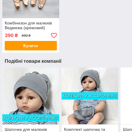
Комбінезон для малюків
Ведмежа (кремовий)
390
₴
490 ₴
Купити
Подібні товари компанії
Шапочка для малюків
Комплект шапочка та
Шапо